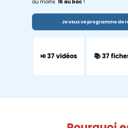
au moins
16 au bac
!
Je veux ce programme de ré
⏯ 37 vidéos
📚 37 fiche
Pourquoi es