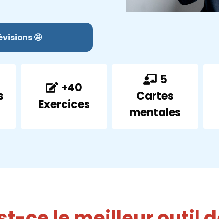
visions 🤩
5
+40
s
Cartes
Exercices
mentales
t-ce le meilleur outil d