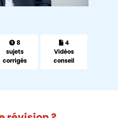
8
4
sujets
Vidéos
corrigés
conseil
e révision ?