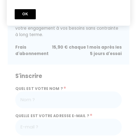
COURS
Abonnement Mensuel
OK
Optez pour notre formule mensuelle pour une
flexibilité maximale, vous permettant d'ajuster
votre engagement à vos besoins sans contrainte
à long terme.
Frais
15,90 € chaque 1 mois après les
d'abonnement
5 jours d'essai
S'inscrire
*
QUEL EST VOTRE NOM ?
*
QUELLE EST VOTRE ADRESSE E-MAIL ?